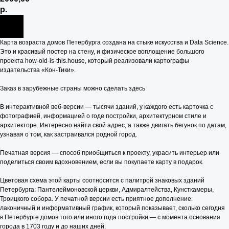
р.
Карта возраста домов Петербурга создана на стыке искусства и Data Science.
Это и красивый постер на стену, и физическое воплощение большого
проекта how-old-is-this.house, который реализовали картографы
издательства «Кон-Тики».
Заказ в зарубежные страны можно сделать здесь
В интерактивной веб-версии — тысячи зданий, у каждого есть карточка с
фотографией, информацией о годе постройки, архитектурном стиле и
архитекторе. Интересно найти свой адрес, а также двигать бегунок по датам,
узнавая о том, как застраивался родной город.
Печатная версия — способ приобщиться к проекту, украсить интерьер или
поделиться своим вдохновением, если вы покупаете карту в подарок.
Цветовая схема этой карты соотносится с палитрой знаковых зданий
Петербурга: Пантелеймоновской церкви, Адмиралтейства, Кунсткамеры,
Троицкого собора. У печатной версии есть приятное дополнение:
лаконичный и информативный график, который показывает, сколько сегодня
в Петербурге домов того или иного года постройки — с момента основания
города в 1703 году и до наших дней.