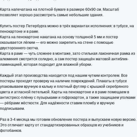
Карта напечатана на плотной бумаге в размере 60x90 см. Масштаб
позволяет хорошо рассмотреть самые небольшие здания.
Купить постер Петербурга можно в трёх вариантах исполнения: в тубусе, на
пенокартоне и в раме.
Карта на пенокартоне накатана на основу толщиной 5 мм и постер
оказывается лёгким — его можно закрепить на стене с помощью
двустороннего скотча.
Карта в раме — чуть сложнее в монтаже, зато стильная лаконичная рамка из
алюминия смотрится солидно, а сам постер защищён матовой антиблик-
ламинацией, которая подходит для влажной уборки.
Каждый этап производства находится под нашим чутким контролем. Все
постеры проходят проверку на наличие повреждений. Плакаты в тубусе
упаковываем вручную в кальку и плотный футляр с крышкой серебряного
цвета и атласной петелькой. Карты на пенокартоне и в раме помещаем в
антистресс-плёнку с пузырьками и гофрокартон, а также защищаем уголками
— рёбрами жёсткости. Для надёжности ставим пломбу и вручную
подписываем.
Раз в 3-4 месяца мы готовим обновление постера и выпускаем новую версию.
Это отличает карту от стандартизированных образцов из учебников и
фотобанков.